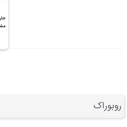
مش
روبوراک