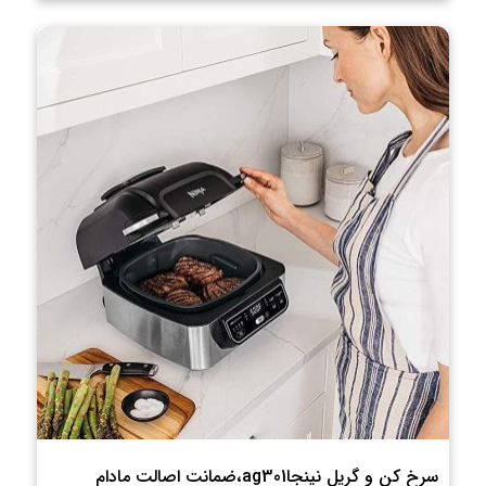
سرخ کن و گریل نینجاag301،ضمانت اصالت مادام