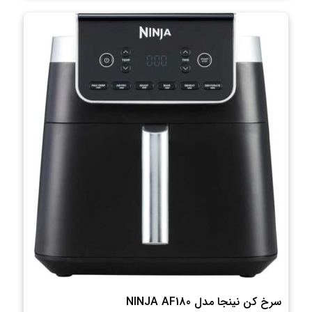
سرخ کن نینجا مدل NINJA AF180