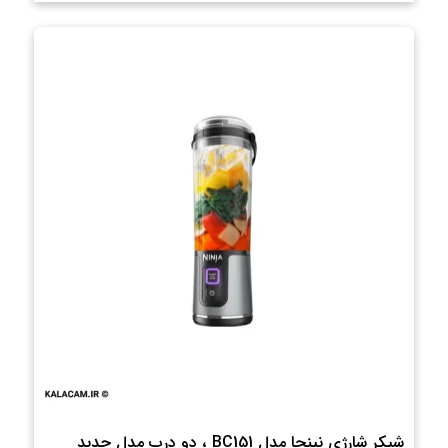
شیکر شارژی نینجا مدل BC151 ، دو درب مدل جدید