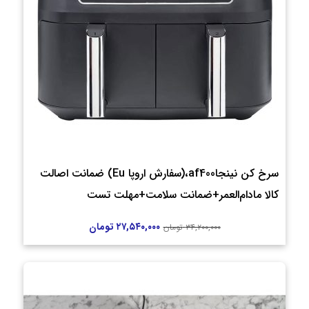
سرخ کن نینجاaf400،(سفارش اروپا Eu) ضمانت اصالت
کالا مادام‌العمر+ضمانت سلامت+مهلت تست
۲۷,۵۴۰,۰۰۰
تومان
۳۴,۲۰۰,۰۰۰
تومان