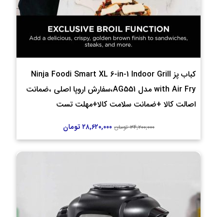
کباب پز Ninja Foodi Smart XL 6-in-1 Indoor Grill
with Air Fry مدل AG551،سفارش اروپا اصلی ،ضمانت
اصالت کالا +ضمانت سلامت کالا+مهلت تست
۲۸,۶۲۰,۰۰۰
تومان
۳۴,۲۰۰,۰۰۰
تومان