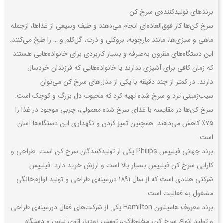
برندهای تولیدکننده‌ی سرخ کن
سرخ کن‌ها کار فوق‌العاده‌ای انجام می‌دهند و طیف وسیعی از غذاها، ازجمله
ماهی و سبزی‌ها، مانند مارچوبه، بروکلی و ذرت، گل‌کلم و … را طبخ می‌کنند.
این دستگاه‌های مقرون به‌صرفه و بسیار کاربردی برای خانواده‌هایی هستند
که زمان کافی برای آشپزی ندارند یا خانواده‌هایی که فرزندان خردسال
دارند. در کمتر از چند دقیقه با یکی از مدل‌های سرخ کن می‌توان
سیب‌زمینی ترد و سرخ شده تهیه کرد که محبوب دل بزرگ و کوچک است.
سرخ کن‌ها در مقایسه با غذای سرخ شده معمولی، چربی موجود در غذا را
۷۵٪ کاهش می‌دهند. همچنین تمیز کردن و نگهداری این دستگاه‌ها آسان
است.
برند جهانی فیلیپس Philips یکی از تولیدکنندگان سرخ کن است. طراحی و
کارایی سرخ کن فیلیپس بسیار بالا است و ارزش خرید دارد. فیلیپس
شرکتی هلندی است که از سال 1891 درزمینه‌ی طراحی و تولید لوازم‌خانگی
مشغول به فعالیت است.
برند معروف هامیلتون Hamilton یکی از شرکت‌های فعال درزمینه‌ی طراحی
و تولید انواع سرخ کن، مخلوط‌کن، توستر، زودپز، اتوی لباس و دستگاه