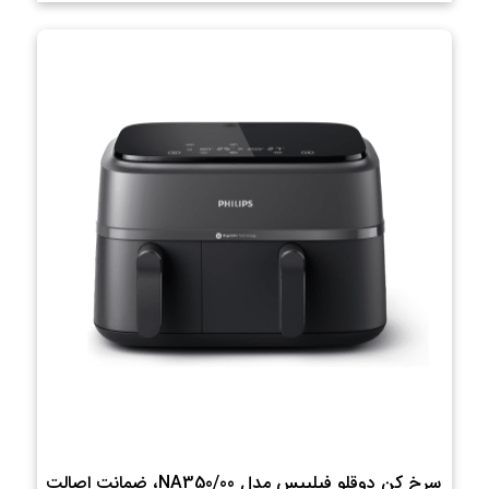
سرخ کن دوقلو فیلیپس مدل NA350/00، ضمانت اصالت