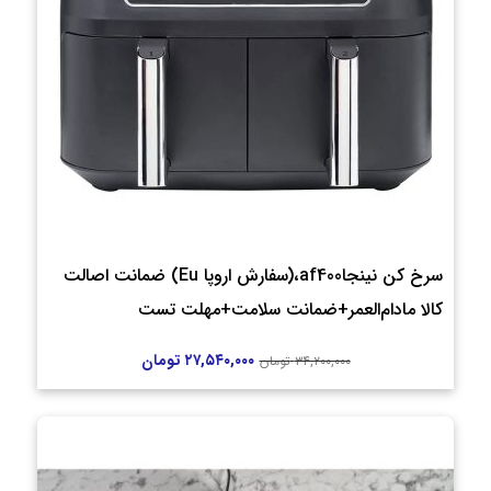
سرخ کن نینجاaf400،(سفارش اروپا Eu) ضمانت اصالت
کالا مادام‌العمر+ضمانت سلامت+مهلت تست
۲۷,۵۴۰,۰۰۰
تومان
۳۴,۲۰۰,۰۰۰
تومان