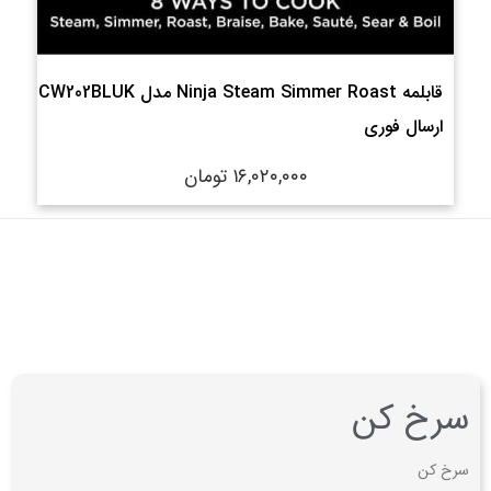
قابلمه Ninja Steam Simmer Roast مدل CW202BLUK
ارسال فوری
۱۶,۰۲۰,۰۰۰
تومان
سرخ کن
سرخ کن