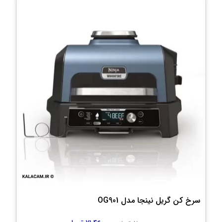
سرخ کن گریل نینجا مدل OG901