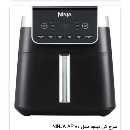
سرخ کن نینجا مدل NINJA AF180