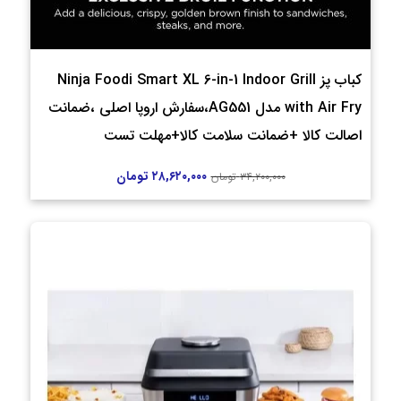
کباب پز Ninja Foodi Smart XL 6-in-1 Indoor Grill
with Air Fry مدل AG551،سفارش اروپا اصلی ،ضمانت
اصالت کالا +ضمانت سلامت کالا+مهلت تست
۲۸,۶۲۰,۰۰۰
تومان
۳۴,۲۰۰,۰۰۰
تومان