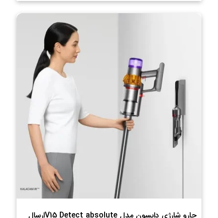
جارو شارژی دایسون مدل V15 Detect absoluteارسال