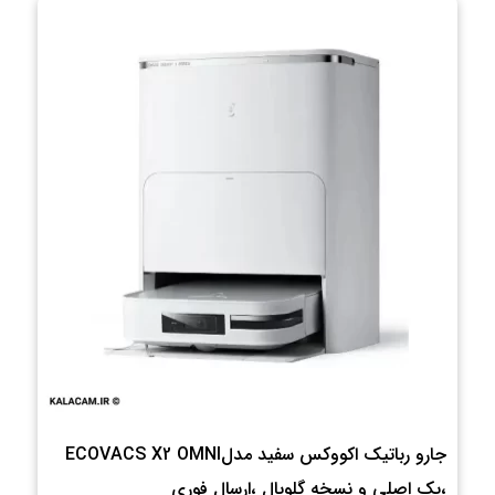
جارو رباتیک اکووکس سفید مدلECOVACS X2 OMNI
،پک اصلی و نسخه گلوبال ،ارسال فوری