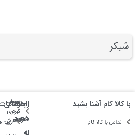
شیکر
نحوه
حساب
با کالا کام آشنا بشید
اجازه
راهنمایی
خدمات م
ثبت
کاربری
خرید
دهید
شما
سفارش
تماس با کالا کام
رویه ه
از
به