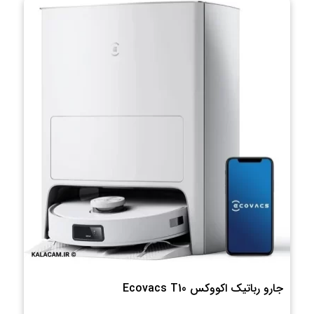
جارو رباتیک اکووکس Ecovacs T10