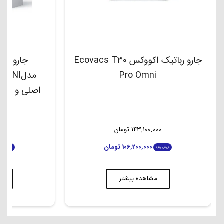
جارو رباتیک اکووکس Ecovacs T30
جارو رب
Pro Omni
اصلی و نسخه
143,100,000
تومان
00
106,200,000
تومان
فروش ویژه
فروش ویژه
مشاهده بیشتر
م