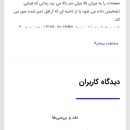
صفحات را به میزان 15 میلی متر بالا می برد زمانی که فرشی
تشخیص داده می شود یا از ناحیه ای که از قبل تمیز شده عبور می
کند.
ناوبری هوشمند با لیزر دوبل LIDAR: X2 OMNI مجهز به حسگر
LiDAR است که به طور کامل در بدنه یکپارچه شده است – همان
مشاهده بیشتر
فناوری که در بسیاری از وسایل نقلیه خودران وجود دارد. لیزر دوگانه
LiDAR می تواند اجسام را تا فاصله 10 متری با زاویه دید 210 درجه
تشخیص دهد و ناوبری هوشمند با اجتناب از موانع دقیق و نقشه
برداری مسیر را فراهم می کند تا تمام سناریوهای تمیز کردن خانه را
برآورده کند.
دیدگاه کاربران
جلوگیری از موانع AIVI 3D 2.0 با AI-POWERED: با هوش مصنوعی
کاملاً یکپارچه و یادگیری ماشینی پیشرفته، پاک کننده ربات شما می
تواند به لطف حسگر پیشرفته RGBD خود “یاد بگیرد” و “فکر کند” تا
به اجتناب از موانع دینامیکی انعطاف پذیرتر و دقیق تر (مانند افرادی
که راه می روند) دست یابد. سریع و درب باز) و تمیز کردن عمیق تر
نقد و بررسی‌ها
در مجموعه محیط های خانگی.