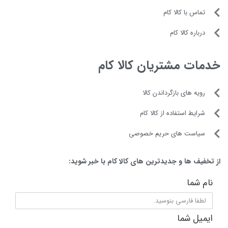
مخزن آب تمیز استند
تماس با کالا کام
۴ لیتر
درباره کالا کام
مخزن آب کثیف استند
۳.۵ لیتر
خدمات مشتریان کالا کام
مخزن زباله استند
۳ لیتر
رویه های بازگرداندن کالا
قابلیت تی کشی
دارد
شرایط استفاده از کالا کام
کنترل صوتی
سیاست های حریم خصوصی
دارد
شستشوی تی
از تخفیف ها و جدیدترین های کالا کام با خبر شوید:
با آب گرم
قابلیت بالا کشیدن تی
نام شما
دارد
ظرفیت باتری
ایمیل شما
۶۴۰۰ میلی آمپر