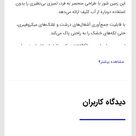
این زمین شور با طراحی منحصر به فرد، تمیزی بی‌نظیری را بدون
استفاده دوباره از آب کثیف ارائه می‌دهد.
با قابلیت جمع‌آوری آشغال‌های درشت و غلتک‌های میکروفیبری،
حتی لکه‌های خشک را به راحتی پاک می‌کند.
این محصول دایسون washG1 سبک و قابل انعطاف است، برای
انواع سطوح از کاشی تا پارکت مناسب است و با شارژدهی 40
مشاهده بیشتر
دقیقه‌ای، تا 300 متر مربع را پوشش می‌دهد.
ویژگی برتر آن، شستشوی خودکار غلتک‌هاست که نیاز به دخالت
دست برای شستشوی غلتک ها را حذف می‌کند.
این دستگاه بدون استفاده از مکش کار میکند، که این موضوع باعث
دیدگاه کاربران
میشود بوی نامطبوع کثیفی ها هنگام تمیز کاری در فضا منتشر
نشود.
همچنین با سه سطح تنظیم تمیزکاری، نیازهای مختلف شستشو را
برآورده می‌سازد.