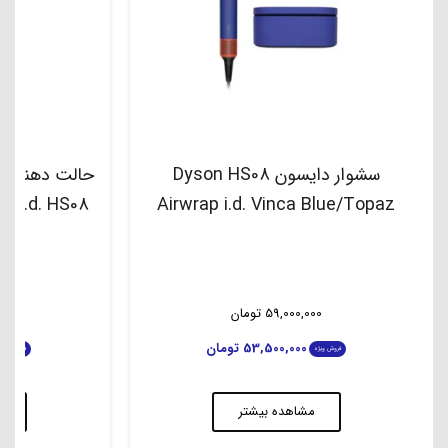
سشوار دایسون Dyson HS08
Airwrap i.d. Vinca Blue/Topaz
بن
59,000,000
تومان
00
53,500,000
تومان
فروش ویژه
فروش ویژه
مشاهده بیشتر
م