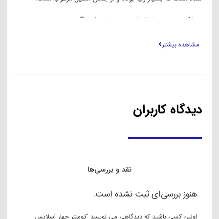
عملکرد توستر ۴ اسلایس سفید اسمگ
این ویژگی را در کمتر توستری می‌توانید مشاهده کنید. حالت بیگل
مشاهده بیشتر
چیست؟ برخی از افراد علاقه دارند که نانی که برشته می‌کنند یک
طرفه باشد. یعنی یک طرف آن توست شود و طرف دیگر آن در
حالت عادی باقی بماند. بیشتر تسترهای شرکت اسمگ از این
ویژگی منحصر به فرد برخوردار هستند.
دیدگاه کاربران
از آنجا که این توستر توستر 4 شکاف اسمگ مدل TSF03 دارای
عملکرد مرکزی می‌باشد، انواع نان تست در اندازه‌های کوچکتر را نیز
می‌توان با آن پخت نمود چرا که به لطف عملکرد مرکزی، نان حتی
اگر طول و عرض آن نسبت به دهانه جایگاه توستر اسمگ کوچکتر
نقد و بررسی‌ها
باشد، باز هم به صورت کامل برشته خواهد شد.
هنوز بررسی‌ای ثبت نشده است.
این توستر پروفی کوک مجهز به سیستم خاموشی خودکار می‌باشد.
دمای هر بخش را می توان توسط ولوم مربوط به آن بخش، بین
اولین کسی باشید که دیدگاهی می نویسد “توستر چهار اسلایس