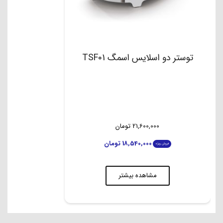
توستر دو اسلایس اسمگ TSF01
21,600,000
تومان
18,540,000
تومان
فروش ویژه
مشاهده بیشتر