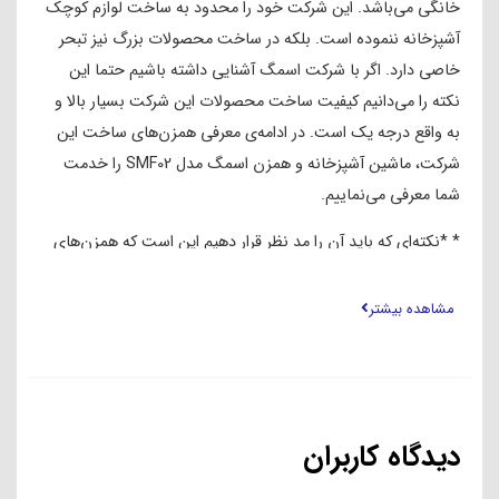
خانگی می‌باشد. این شرکت خود را محدود به ساخت لوازم کوچک
آشپزخانه ننموده است. بلکه در ساخت محصولات بزرگ نیز تبحر
خاصی دارد. اگر با شرکت اسمگ آشنایی داشته باشیم حتما این
نکته را می‌دانیم کیفیت ساخت محصولات این شرکت بسیار بالا و
به واقع درجه یک است. در ادامه‌ی معرفی همزن‌های ساخت این
شرکت، ماشین آشپزخانه و همزن اسمگ مدل SMF02 را خدمت
شما معرفی می‌نماییم.
* *نکته‌ای که باید آن را مد نظر قرار دهیم این است که همزن‌های
شرکت اسمگ تنها یک همزن ساده نیستند. چرا که می‌توان آن‌ها را
ماشین آشپزخانه نیز نامید. زیرا در قسمت جلویی برای نصب انواع
مشاهده بیشتر
لوازم جانبی جای مناسبی وجود دارد. به همین دلیل می‌توان این
همزن را ماشین آشپزخانه و همزن چند کاره اسمگ SMF02 نیز
نامید. مدل‌های این همزن که ارائه شده‌اند هر کدام ویژگی‌های مدل
سابق خود را تکمیل نموده و به بازار ارائه شده‌اند.
دیدگاه کاربران
طراحی همزن ایستاده اسمگ مدل SMF13