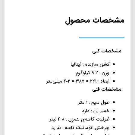
می‌کند که کارایی بسیار بالایی را در هم زدن مواد از خود نشان می
دهد.
مشخصات محصول
قیمت همزن ایستاده اسمگ مدل SMF13
قیمت محصولات برند اسمگ نسبت به سایر برند‌های ایرانی و
خارجی نسبتا بالاتر است. در واقع لوازم خانگی برند اسمگ از جمله
مشخصات کلی
لوازم لوکس به حساب می‌آیند و به دلیل کیفیت بالا و طراحی‌های
کشور سازنده : ایتالیا
خاصی که محصولات اسمگ ایتالیا دارند، همواره به‌عنوان
وزن : ۹.۲ کیلوگرم
محصولاتی لوکس در انواع منازل و آشپزخانه‌ها جای خود را پیدا
ابعاد :۲۲۱ × ۳۸۷ × ۴۰۲ میلی‌متر
کرده‌اند و عمر مفید بالای این دستگاه‌ها و صرفه بالای انرژی آن‌ها از
مشخصات فنی
مهم‌ترین علل پرطرفدار بودن محصولات این برند است.
طول سیم : ۱ متر
خمیر زن : دارد
ظرفیت کاسه‌ی همزن : ۴.۸ لیتر
چرخش اتوماتیک کاسه : ندارد