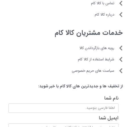
تماس با کالا کام
درپوش ضد گرد و غبار
دارد
درباره کالا کام
قابلیت شستشوی لوازم
دارد
جانبی در ماشین
خدمات مشتریان کالا کام
ظرفشویی
رویه های بازگرداندن کالا
محفظه جمع‌آوری سیم
دارد
برق
شرایط استفاده از کالا کام
محفظه نگهداری اقلام
دارد
سیاست های حریم خصوصی
همراه
از تخفیف ها و جدیدترین های کالا کام با خبر شوید:
پایه ضد لغزش
دارد
نام شما
طول سیم
۱ متر
اقلام همراه
یک عدد دفترچه راهنمای
ایمیل شما
تصویری + یک عدد دفترچه