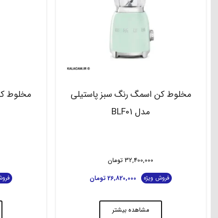
مخلوط کن اسمگ رنگ سبز پاستیلی
مخلوط کن
مدل BLF01
32,400,000
تومان
26,820,000
تومان
فروش ویژه
فروش
مشاهده بیشتر