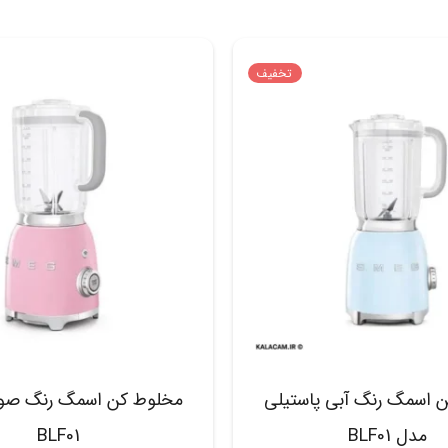
تخفیف
 اسمگ رنگ آبی پاستیلی
مخلوط کن اسمگ رنگ صو
مدل BLF01
BLF01