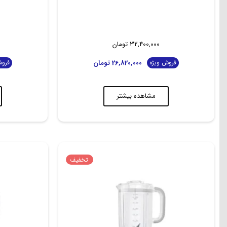
32,400,000
تومان
26,820,000
تومان
فروش ویژه
فروش
مشاهده بیشتر
تخفیف