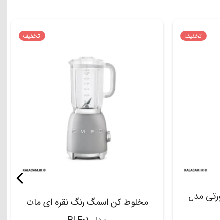
تخفیف
تخفیف
رتی مدل
مخلوط کن اسمگ رنگ نقره ای مات
مدل BLF01