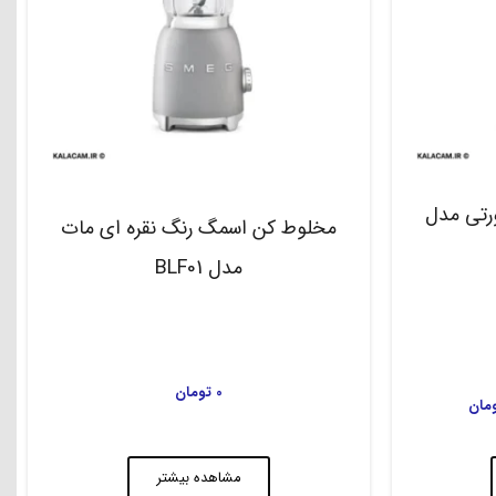
تی مدل
مخلوط کن اسمگ رنگ نقره ای مات
مدل BLF01
0
تومان
مان
مشاهده بیشتر