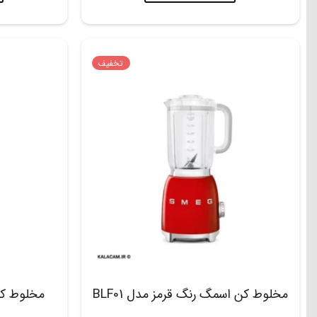
تخفیف
مخلوط کن اسمگ رنگ قرمز مدل BLF01
مخلوط ک