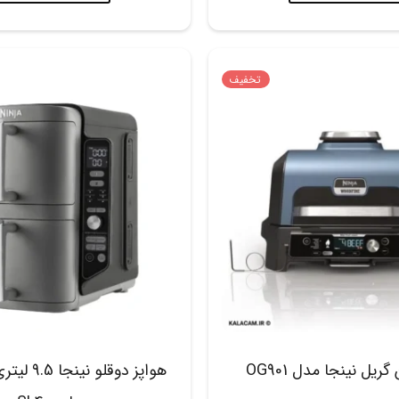
تخفیف
یل نینجا مدل OG901
هواپز دوقلو ن