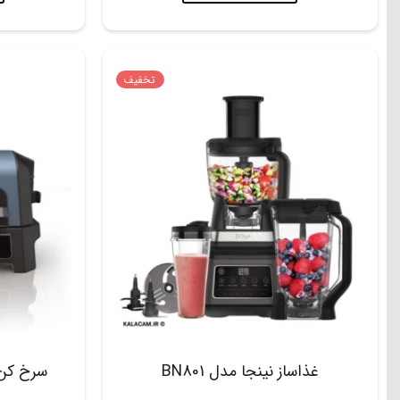
تخفیف
غذاساز نینجا مدل BN801
سرخ کن گر