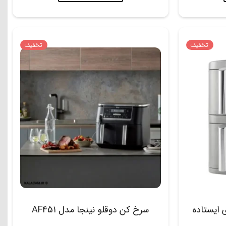
تخفیف
تخفیف
ینجا 9.5 لیتری ایستاده
سرخ کن دوقلو نینجا مدل AF451