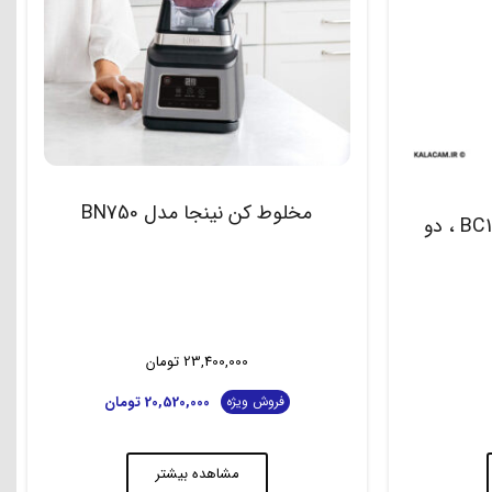
مخلوط کن نینجا مدل BN750
شیکر شارژی نینجا مدل BC151 ، دو
23,400,000
تومان
20,520,000
تومان
فروش ویژه
مشاهده بیشتر