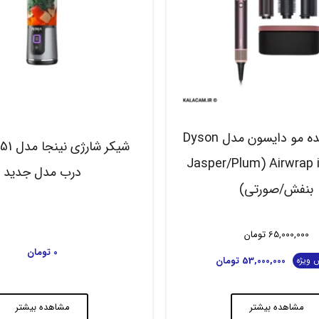
حالت دهنده مو دایسون مدل Dyson
Airwrap i.d. HS08 (Jasper/Plum
درب مدل جدید
بنفش/صورتی)
65,000,000
تومان
0
تومان
53,000,000
تومان
 ویژه
مشاهده بیشتر
مشاهده بیشتر