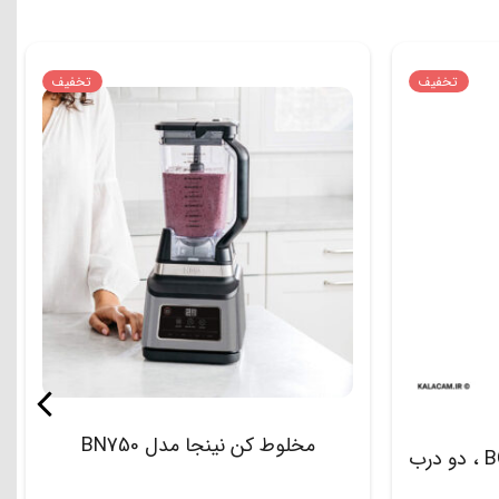
تخفیف
تخفیف
مخلوط کن نینجا مدل BN750
شیکر شارژی نینجا مدل BC151 ، دو درب