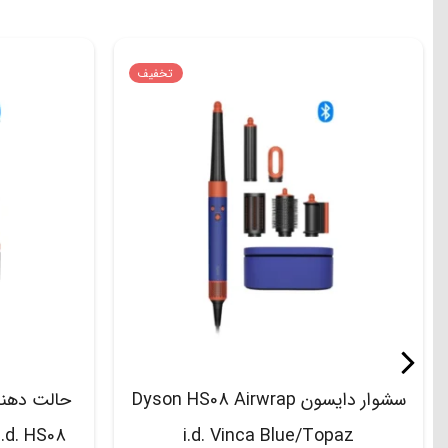
تخفیف
سشوار دایسون Dyson HS08 Airwrap
i.d. Vinca Blue/Topaz