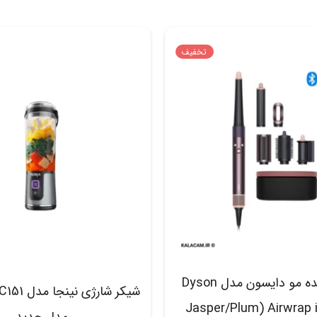
تخفیف
حالت دهنده مو دایسون مدل Dyson
Airwrap i.d. HS08 (Jasper/Plum
مدل جدید