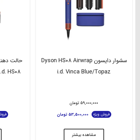
سشوار دایسون Dyson HS08 Airwrap
i.d. Vinca Blue/Topaz
59,000,000
تومان
53,500,000
تومان
فروش ویژه
فروش
مشاهده بیشتر