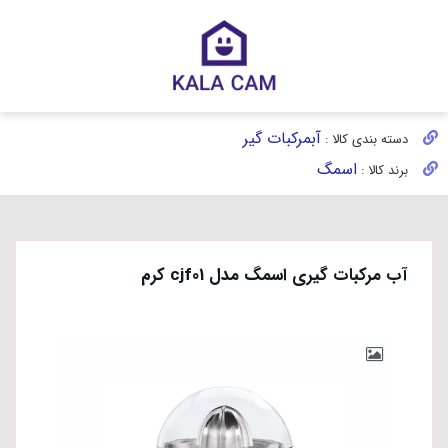
آبمرکبات گیر
دسته بندی کالا :
اسمگ
برند کالا :
آب مرکبات گیری اسمگ مدل cjf01 کرم