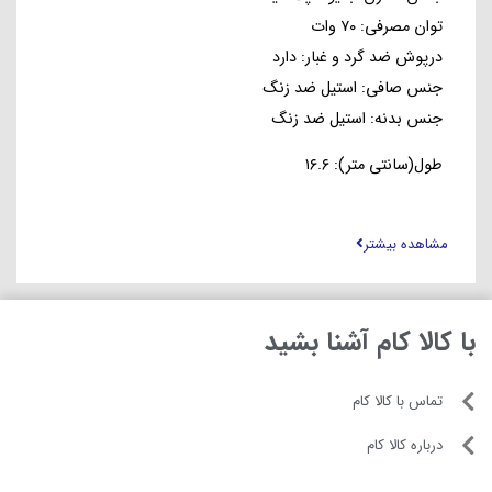
توان مصرفی: ۷۰ وات
درپوش ضد گرد و غبار: دارد
جنس صافی: استیل ضد زنگ
جنس بدنه: استیل ضد زنگ
طول(سانتی متر): ۱۶.۶
ارتفاع(سانتی متر): ۲۸.۱
عرض(سانتی متر): ۱۶.۶
مشاهده بیشتر
وزن(کیلوگرم): ۲.۵۶
فرکانس: ۵۰-۶۰ هرتز
با کالا کام آشنا بشید
ولتاژ: ۲۲۰-۲۴۰ ولت
طول سیم: ۱ متر
تماس با کالا کام
درباره کالا کام