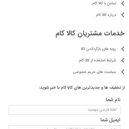
توان مصرفی
تماس با کالا کام
۸۰۰ وات
درباره کالا کام
تنظیمات سرعت
خدمات مشتریان کالا کام
موتور
موتور Direct Motion
رویه های بازگرداندن کالا
تعداد تنظیمات سرعت
۱۰ سرعته
شرایط استفاده از کالا کام
نوع همزن
سیاست های حریم خصوصی
کاسه دار
جنس بدنه
از تخفیف ها و جدیدترین های کالا کام با خبر شوید:
آلومینیوم Die-Cast
جنس کاسه‌ی همزن
نام شما
استیل ضد زنگ
پایه‌ی ضد لغزش
ایمیل شما