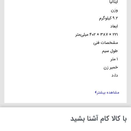
ایتالیا
وزن
۹.۲ کیلوگرم
ابعاد
۲۲۱ × ۳۸۷ × ۴۰۲ میلی‌متر
مشخصات فنی
طول سیم
۱ متر
خمیر زن
دارد
ظرفیت کاسه‌ی همزن
۴.۸ لیتر
مشاهده بیشتر
چرخش اتوماتیک کاسه
ندارد
سری شامل
با کالا کام آشنا بشید
یک دفترچه راهنمای تصویری + دفترچه گارانتی