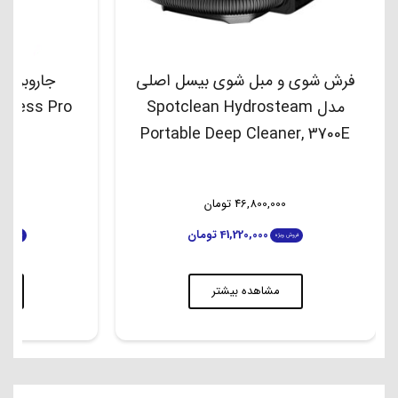
فرش شوی و مبل شوی بیسل اصلی
جاروبرقی
مدل Spotclean Hydrosteam
dless Pro
Portable Deep Cleaner, 3700E
46,800,000
تومان
00
41,220,000
تومان
فروش ویژه
فروش ویژه
مشاهده بیشتر
م