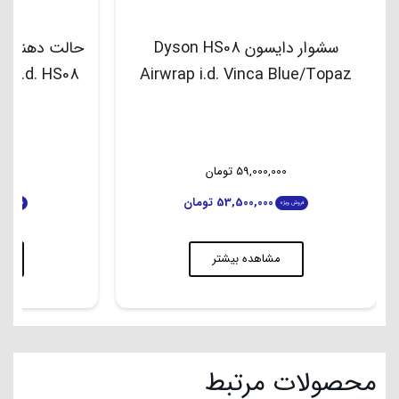
سشوار دایسون Dyson HS08
Airwrap i.d. Vinca Blue/Topaz
بن
59,000,000
تومان
00
53,500,000
تومان
فروش ویژه
فروش ویژه
مشاهده بیشتر
م
محصولات مرتبط