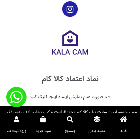
صافی جدا شونده قابل شست و شو
پایه ضدلغزش
دارای نشانگر دمای کار
نماد اعتماد کالا کام
> درصورت عدم نمایش اینماد اینجا کلیک کنید
تمامی حقوق این وبسایت برای کالا کام محفوظ است و کپی برداری از آن بدون ذکر
منبع دارایی پیگرد قانونی می باشد. ۲۰۲۴©
خانه
دسته بندی
جستجو
سبد خرید
ورود|ثبت نام
V 0.0.03