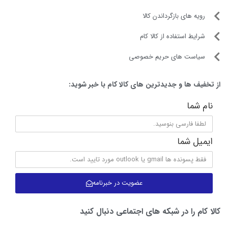
دارد
۶) صبر کنید تا آب بجوشد، سپس کتری را خالی کنید و آب جوش را
رویه های بازگرداندن کالا
گرم نگهدار
دور بریزید.
ندارد
شرایط استفاده از کالا کام
قطع کن خودکار
این عمل را حداقل سه بار تکرار کنید.
سیاست های حریم خصوصی
دارد
قابلیت تنظیم دما
از تخفیف ها و جدیدترین های کالا کام با خبر شوید:
ندارد
چرخش ۳۶۰ درجه
نام شما
دارد
صافی دهانه کتری
ایمیل شما
دارد
طول سیم
۱ متر
عضویت در خبرنامه
محل نگهداری سیم برق
دارد
کالا کام را در شبکه های اجتماعی دنبال کنید
سایر مشخصات