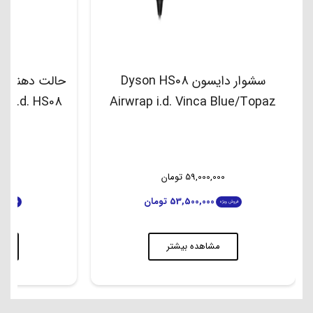
سشوار دایسون Dyson HS08
Airwrap i.d. Vinca Blue/Topaz
بن
59,000,000
تومان
00
53,500,000
تومان
فروش ویژه
فروش ویژه
مشاهده بیشتر
م