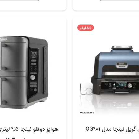
تخفیف
یل نینجا مدل OG901
هواپز دوقلو ن