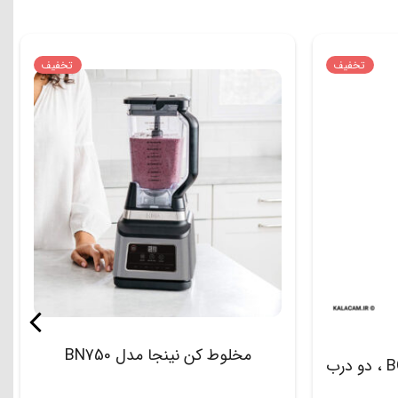
تخفیف
تخفیف
مخلوط کن نینجا مدل BN750
شیکر شارژی نینجا مدل BC151 ، دو درب