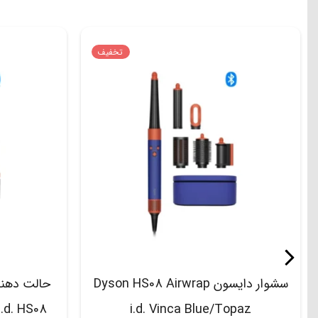
تخفیف
سشوار دایسون Dyson HS08 Airwrap
i.d. Vinca Blue/Topaz