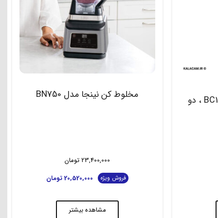
مخلوط کن نینجا مدل BN750
شیکر شارژی نینجا مدل BC151 ، دو
23,400,000
تومان
20,520,000
تومان
فروش ویژه
مشاهده بیشتر