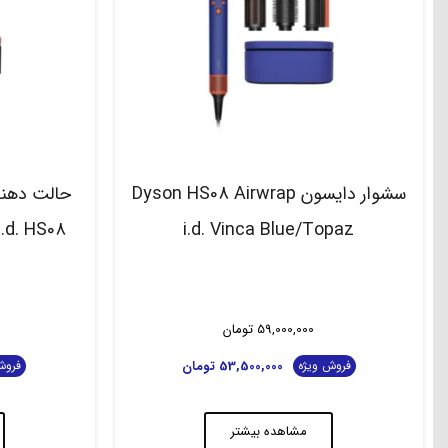
سشوار دایسون Dyson HS08 Airwrap
i.d. Vinca Blue/Topaz
59,000,000
تومان
53,500,000
تومان
فروش ویژه
فروش
مشاهده بیشتر