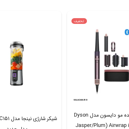
تخفیف
حالت دهنده مو دایسون مدل Dyson
Airwrap i.d. HS08 (Jasper/Plum
مدل جدید