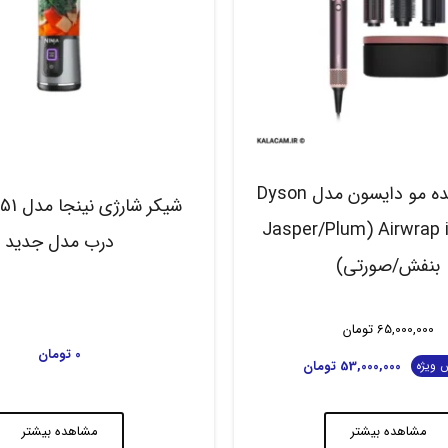
حالت دهنده مو دایسون مدل Dyson
Airwrap i.d. HS08 (Jasper/Plum
درب مدل جدید
بنفش/صورتی)
65,000,000
تومان
0
تومان
53,000,000
تومان
 ویژه
مشاهده بیشتر
مشاهده بیشتر