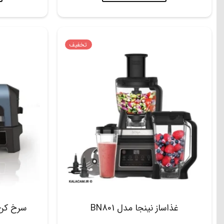
تخفیف
غذاساز نینجا مدل BN801
سرخ کن گر