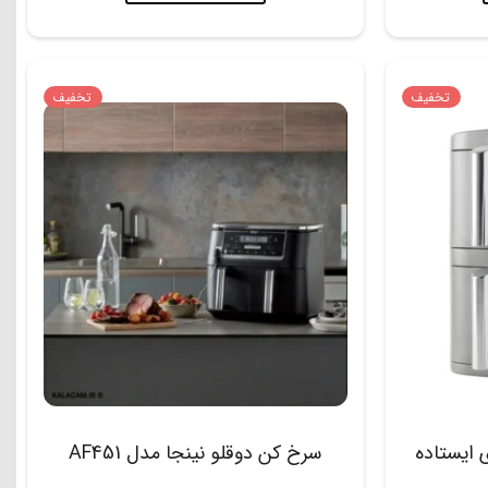
تخفیف
تخفیف
ینجا 9.5 لیتری ایستاده
سرخ کن دوقلو نینجا مدل AF451