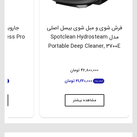
فرش شوی و مبل شوی بیسل اصلی
جاروبرقی
مدل Spotclean Hydrosteam
dless Pro
Portable Deep Cleaner, 3700E
46,800,000
تومان
00
41,220,000
تومان
فروش ویژه
فروش ویژه
مشاهده بیشتر
م