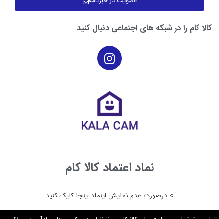
عضویت در خبرنامه
برای نگهداری در فضاهای کوچک ایده آل است. یک خرید
واقعی : این فرش شور شامل یک ابزار لکه‌گیر ۸
کالا کام را در شبکه های اجتماعی دنبال کنید
سانتی‌متری، یک برس لکه‌گیر بزرگ ۱۵ سانتی‌متری و یک
بطری نمونه از فرمول BISSELL است. سر برس گسترده تر
و شلنگ بزرگتر و طولانی تر با قدرت کمی بیشتر، عملکرد را
فراتر از بقیه محدوده افزایش می دهد. شعاع محیط تحت
پوشش: ۸.۲ متر،مناسب برای : – فرش – موکت – رویه
مبلمان – صندلی‌های خودرو – و …ظرفیت مخزن آب تمیز:
۲.۸ لیتر ، ظرفیت مخزن آب کثیف :۳.۵ لیتر، ولتاژ : ۲۴۰
ولت
نماد اعتماد کالا کام
> درصورت عدم نمایش اینماد اینجا کلیک کنید