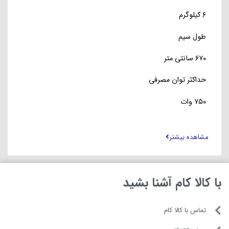
۶ کیلوگرم
طول سیم
۶۷۰ سانتی متر
حداکثر توان مصرفی
۷۵۰ وات
ظرفیت مخزن آب
مشاهده بیشتر
۲.۸ لیتر
سایر توضیحات
با کالا کام آشنا بشید
فرش شور PRO-BISSELL SpotClean Pro لکه ها را از
بین می برد، مکش قدرتمند جاروبرقی ، عمل مسواک زدن
تماس با کالا کام
و محلول تمیز کننده را برای از بین بردن کثیفی و لکه ها