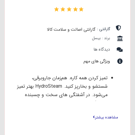
۰
گارانتی :
گارانتی اصالت و سلامت کالا
برند : بیسل
دیدگاه ها
ویژگی های مهم
تمیز کردن همه کاره. هم‌زمان جاروبرقی،
شستشو و بخارپز کنید. HydroSteam بهتر تمیز
می‌شود. در آشفتگی های سخت و چسبنده
بدون گره خوردن تا ۲۰% بهتر پاک می کند.
بسته شدن موها در اطراف رول برس را به
مشاهده بیشتر
حداقل برسانید و از گره خوردن موها جلوگیری
کنید.