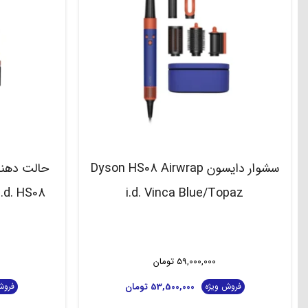
سشوار دایسون Dyson HS08 Airwrap
i.d. Vinca Blue/Topaz
59,000,000
تومان
53,500,000
تومان
فروش ویژه
فروش