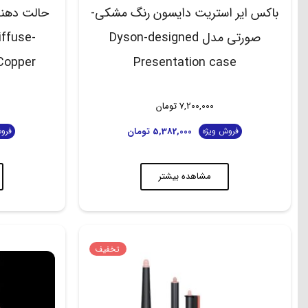
باکس ایر استریت دایسون رنگ مشکی-
صورتی مدل Dyson-designed
iffuse-
Presentation case
Nickel/Copper
7,200,000
تومان
5,382,000
تومان
فروش ویژه
فرو
مشاهده بیشتر
تخفیف