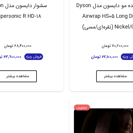
حالت دهنده مو دایسون مدل Dyson
سشوار 
personic R HD-18
Airwrap HS05 Long D
 (نقره‌ای/مسی)
70,200,000
تومان
68,400,000
تومان
62,100,000
تومان
63,900,000
تو
ش ویژه
فروش ویژه
مشاهده بیشتر
مشاهده بیشتر
تخفیف