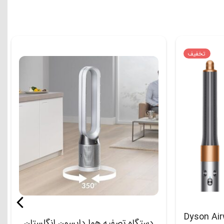
تخفیف
Dyson Airwrap O
دستگاه تصفیه هوا دایسون انگلستان