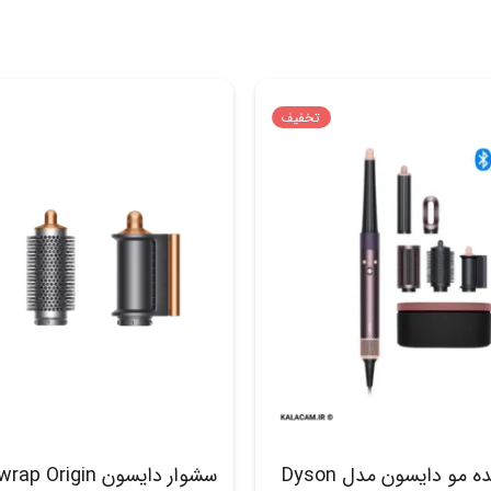
تخفیف
حالت دهنده مو دایسون مدل Dyson
سشوار دایسون rigin