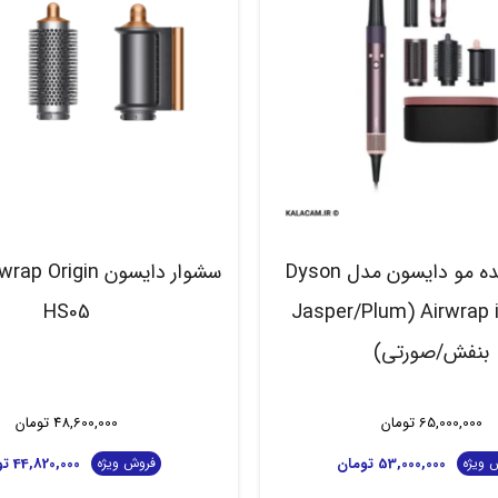
حالت دهنده مو دایسون مدل Dyson
سشوار دایسون rigin
HS05
Airwrap i.d. HS08 (Jasper/Plum
بنفش/صورتی)
65,000,000
تومان
48,600,000
تومان
53,000,000
تومان
44,820,000
تو
 ویژه
فروش ویژه