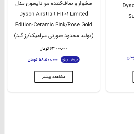
سشوار و صاف‌کننده مو دایسون مدل
دایسون مدل Dyson
Dyson Airstrait HT01 Limited
Su
Edition-Ceramic Pink/Rose Gold
(تولید محدود صورتی سرامیک/رز گلد)
63,000,000
تومان
مان
58,500,000
تومان
فروش ویژه
مشاهده بیشتر