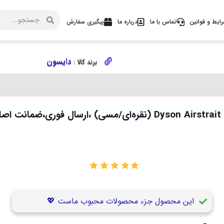
ایط و قوانین
تماس با ما
درباره ما
پیگیری سفارش
دایسون
دایسون
برند کالا :
برند کالا :
اتو و سشوار مو دایسون مدل Dyson Airstrait HT01-Nickel/Copper 
۰
این محصول جزء محصولات محبوب ماست 💖