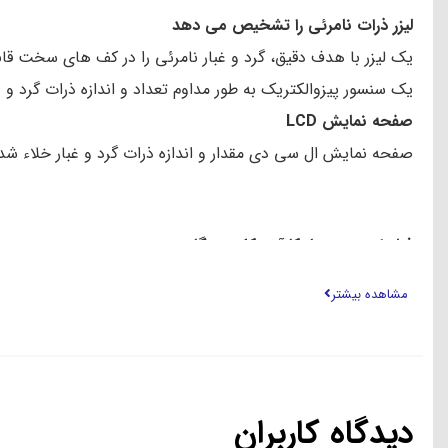
لیزر ذرات نامرئی را تشخیص می دهد
یک لیزر با هدف دقیق، گرد و غبار نامرئی را در کف های سخت قا
یک سنسور پیزوالکتریک به طور مداوم تعداد و اندازه ذرات گرد و
صفحه نمایش LCD
صفحه نمایش ال سی دی مقدار و اندازه ذرات گرد و غبار خلاء شد
فیلتراسیون بسیار کارآمد کل دستگاه.
سیستم تصفیه پنج مرحله ای کاملاً مهر و موم شده Dyson گرد و غبار را حذف می کند و 99.99 درصد از ذرات کوچک 0.3 میکرون را به دام می اندازد.
مشاهده بیشتر
مشخصات محصول:
نازل کف درایو تورک
قوی ترین نازل کف ما تا به امروز به طور خودکار با انواع مختلف 
دیدگاه کاربران