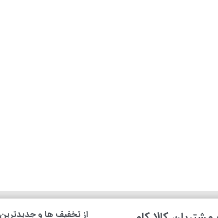
از تخفیف ها و جدیدترین ه
شتریان کالا کام