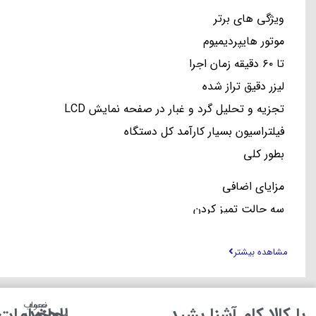
ویژگی های برتر
موتور هایپردیمیوم
تا ۶۰ دقیقه زمان اجرا
لیزر دقیق تراز شده
تجزیه و تحلیل گرد و غبار در صفحه نمایش LCD
فیلتراسیون بسیار کارآمد کل دستگاه
بطور کلی
مزایای اضافی
سه حالت تمیز کردن
لوازم جانبی گسترده
مشاهده بیشتر
دست زدن و راحتی
زمینه استفاده
نحوه
حساب
هارتبودن
با کالا کام آشنا بشید
اجازه
راهنمایی
خدمات م