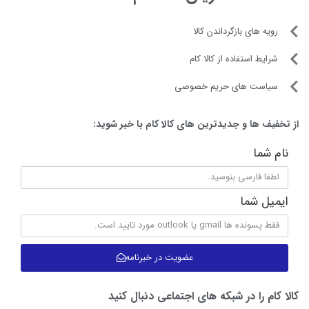
صاف کننده Dyson Airstrait™
صاف کردن مرطوب به خشک، با هوا و بدون
صفحه ی داغ بدون گرمای شدید.
جریان هوای قدرتمند و جهت دار موها را
صاف و تراز می کند.
از مرطوب به خشک صاف می کند و روتین
شما را ساده می کند.
راحتی بدون سازش
دو مرحله را در یک مرحله ترکیب می کند –
خشک کردن و حالت دادن – باعث صرفه
جویی در وقت شمابدون به خطر انداختن
مشاهده بیشتر
مدل یا سلامت مو می شود.
بدون آسیب حرارتی