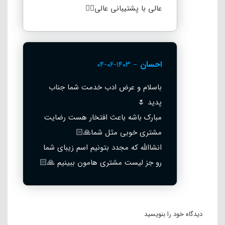
و صاف یا لخت کنید
همه این فراید خشک کردن توسط فشار هوای گرم انجام میشه و
مثل مدهای مرسوم از دو صفحه داغ استفاده نمیشه
بدون آسیب به مو با استفاده از تکنولوژی سوپرسونیک موهای رو با
سرعت بیشتری خشک میکنه
مشاهده بیشتر
۱۶۰۰ وات قدرت فوق العاده موتور~
تشخیص هوشمند میزان خیس بودن مو~
تنظیم درجه گرمای فشار هوا
دیدگاه کاربران
– قابل سفارش در دو رنگ سرمه ای و نقره ای
صاف کننده Dyson Airstrait™
صاف کردن مرطوب به خشک، با هوا و بدون صفحه ی داغ بدون
۱ دیدگاه برای
سشوار و صاف‌کننده مو دایسون مدل Dyson
گرمای شدید.