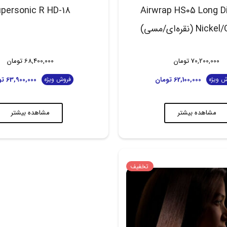
personic R HD-18
Airwrap HS05 Long D
 (نقره‌ای/مسی)
70,200,000
تومان
68,400,000
تومان
62,100,000
تومان
63,900,000
تو
ش ویژه
فروش ویژه
مشاهده بیشتر
مشاهده بیشتر
تخفیف