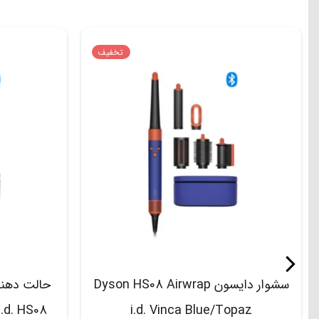
تخفیف
سشوار دایسون Dyson HS08 Airwrap
i.d. Vinca Blue/Topaz