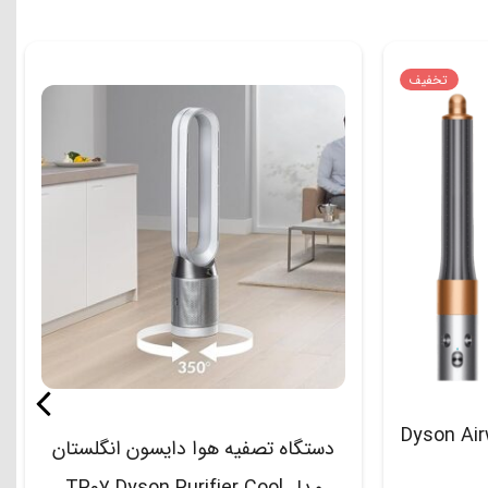
تخفیف
Dyson Airwrap O
دستگاه تصفیه هوا دایسون انگلستان
مدل TP07 Dyson Purifier Cool