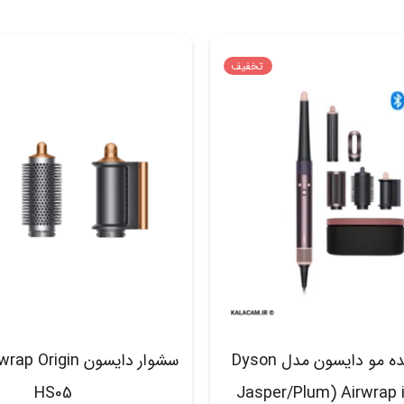
تخفیف
حالت دهنده مو دایسون مدل Dyson
سشوار دایسون rigin
HS05
Airwrap i.d. HS08 (Jasper/Plum