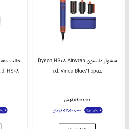
سشوار دایسون Dyson HS08 Airwrap
i.d. Vinca Blue/Topaz
59,000,000
تومان
53,500,000
تومان
فروش ویژه
فروش