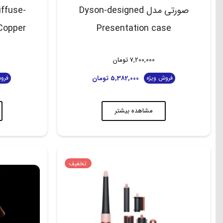
صورتی مدل Dyson-designed
iffuse-
Presentation case
Nickel/Copper
7,200,000
تومان
5,382,000
تومان
فروش ویژه
فرو
مشاهده بیشتر
تخفیف