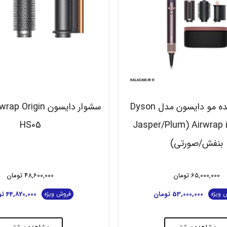
حالت دهنده مو دایسون مدل Dyson
سشوار دایسون rigin
HS05
Airwrap i.d. HS08 (Jasper/Plum
بنفش/صورتی)
65,000,000
تومان
48,600,000
تومان
53,000,000
تومان
44,820,000
تو
 ویژه
فروش ویژه