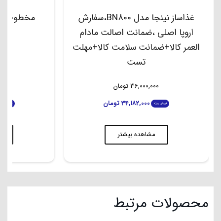
غذاساز نینجا مدل BN800،سفارش
مخطوط کن نی
اروپا اصلی ،ضمانت اصالت مادام
العمر کالا+ضمانت سلامت کالا+مهلت
تست
36,000,000
تومان
00
34,182,000
تومان
فروش ویژه
فروش ویژه
مشاهده بیشتر
م
محصولات مرتبط