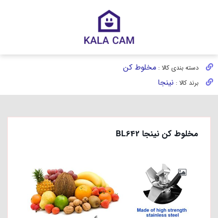
مخلوط کن
دسته بندی کالا :
نینجا
برند کالا :
مخلوط کن نینجا BL642