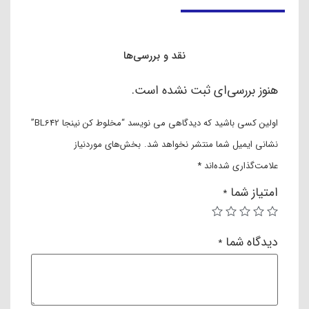
نقد و بررسی محصول
بررسی مخلوط کن نینجا BL642
مخلوط کن BL642 نینجا دستگاهی کاملا کارا بوده که هر آشپزخانه
به آن نیازمند است. این محصول در دسته مخلوط کن‌های دوکاره
قرار دارد که برخورداری از توان ۱۵۰۰ واتی و قطعات خود قادر است
فرایندهای مخلوط کردن و همچنین تهیه اسموتی را به بهترین شکل
ممکن به انجام برساند. حداکثر سرعت چرخش موتور برای انجام
فرایند مخلوط کردن ۲۰۴۰۰ دور در دقیقه و برای فرایند تهیه اسموتی
۶۰۰۰ دور در دقیقه است که این امر نشان از توانمندی بالای این
دستگاه در انجام عملکردهای مربوطه دارد. گفتنی است امکان تنظیم
سرعت عملکرد در سه سطح به علاوه گزینه پالس یا لحظه‌ای، دیگر
ویژگی ارزشمند این مخلوط کن به‌شمار می‌آید.