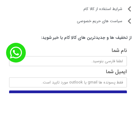
blades بوده که با توجه به نوع طراحی ساخت و برخورداری از
جنس استیل خود، قادر است میوه‌ها و سبزیجات را به صورتی کامل
یک‌دست ترکیب کرده در عین حال تمامی مواد مغذی نوشیدنی
مشخصات محصول
موردنظر را حفظ کند. قطعه تیغه بعدی Stacked Blades نام دارد.
این تیغه با دارا بودن فناوری Total Crushing با امکان خرد کردن
یخ و کلیه مواد منجمد تنها در چند ثانیه، تجربه تهیه نوشیدنی‌ای
دلچسب را فراهم می‌کند.
توان ۱۵۰۰ وات
جنس فولاد ضد زنگ، پلاستیک
طول کابل ۰.۸ متر
پارچ و لیوان های اسموتی
فناوری Auto-iQ دارد
این دستگاه شامل یک پارچ مختص به عملکرد مخلوط کن و سه
ابعاد 22.86 x 16.51 x 44.45 cm
لیوان مختص عملکرد تهیه اسموتی است. پارچ مخلوط کن دارای
ظرفیت کارکرد 2 لیتر بوده که با هربار انجام فرایند قادر است حجم
قابل قبولی از ترکیب را در اختیار شما قرار دهد. سه بطری مختص
با کالا کام آشنا بشید
اسموتی نیز با ظرفیت‌های 500، 650 و 900 میلی‌لیتری به‌عنوان اقلام