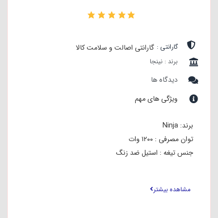
۰
گارانتی :
گارانتی اصالت و سلامت کالا
برند : نینجا
دیدگاه ها
ویژگی های مهم
برند: Ninja
توان مصرفی : ۱۲۰۰ وات
جنس تیغه : استیل ضد زنگ
جنس پارچ مخلوط کن : تریتان عاری از BPA
تعداد تنظیمات سرعت : ۳ سرعته به علاوه پالس
مشاهده بیشتر
امکان شست‌وشوی لوازم جانبی در ماشین ظرفشویی : دارد