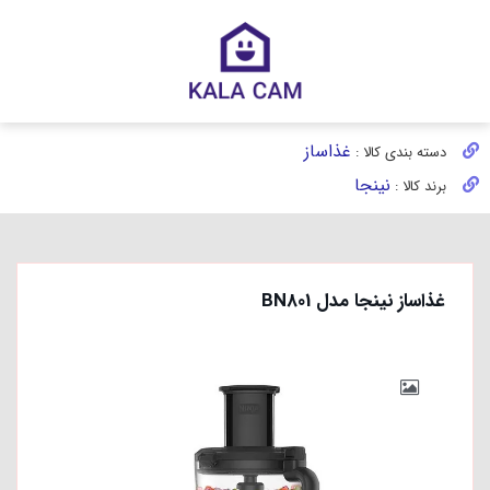
غذاساز
دسته بندی کالا :
نینجا
برند کالا :
غذاساز نینجا مدل BN801