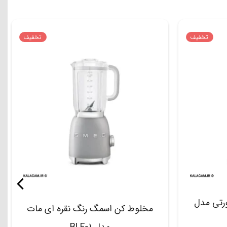
تخفیف
تخفیف
رتی مدل
مخلوط کن اسمگ رنگ نقره ای مات
مدل BLF01