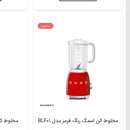
تخفیف
مخلوط کن اسمگ رنگ قرمز مدل BLF01
مخلوط ک