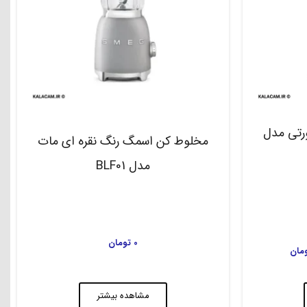
تی مدل
مخلوط کن اسمگ رنگ نقره ای مات
مدل BLF01
0
تومان
مان
مشاهده بیشتر