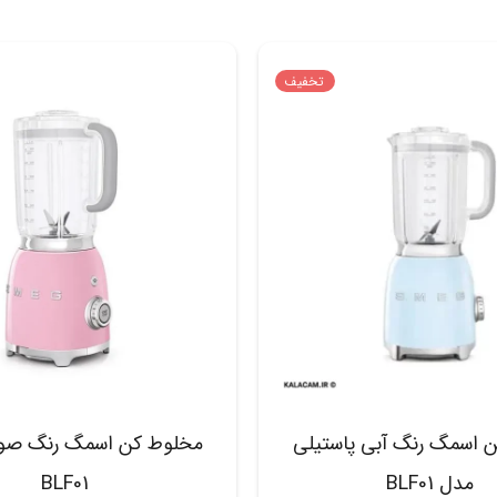
تخفیف
 اسمگ رنگ آبی پاستیلی
مخلوط کن اسمگ رنگ صو
مدل BLF01
BLF01