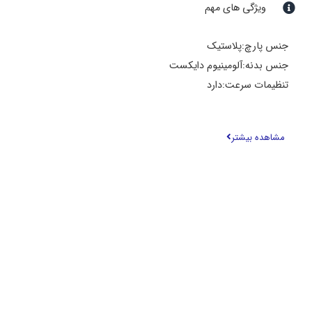
ویژگی های مهم
جنس پارچ:پلاستیک
جنس بدنه:آلومینیوم دایکست
تنظیمات سرعت:دارد
عملکرد پالس:دارد
محدوده توان مصرفی:۶۰۰ تا ۸۰۰ وات
مشاهده بیشتر
محدوده ظرفیت پارچ:۱.۵ تا ۲.۰ لیتر
دارای گارانتی جهانی و استاندارد اروپا