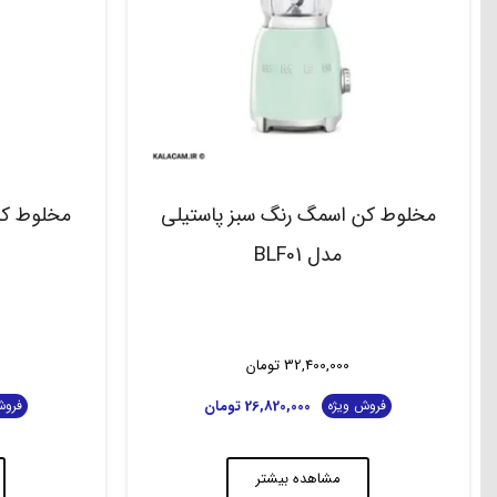
مخلوط کن اسمگ رنگ سبز پاستیلی
مخلوط کن
مدل BLF01
32,400,000
تومان
26,820,000
تومان
فروش ویژه
فروش
مشاهده بیشتر