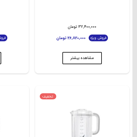
32,400,000
تومان
26,820,000
تومان
فروش ویژه
فروش
مشاهده بیشتر
تخفیف