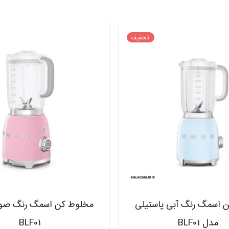
تخفیف
 اسمگ رنگ آبی پاستیلی
مخلوط کن اسمگ رنگ صو
مدل BLF01
BLF01