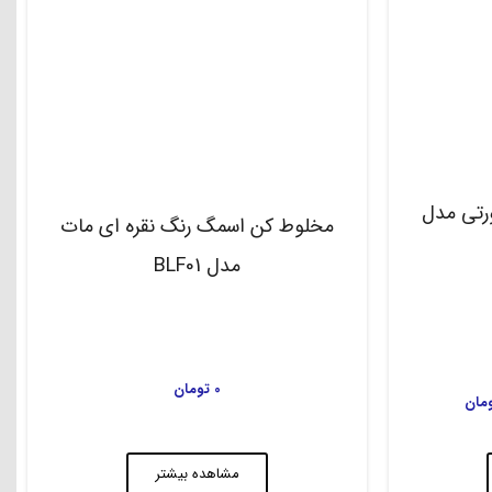
تی مدل
مخلوط کن اسمگ رنگ نقره ای مات
مدل BLF01
0
تومان
مان
مشاهده بیشتر