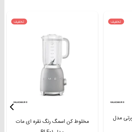
تخفیف
تخفیف
رتی مدل
مخلوط کن اسمگ رنگ نقره ای مات
مدل BLF01