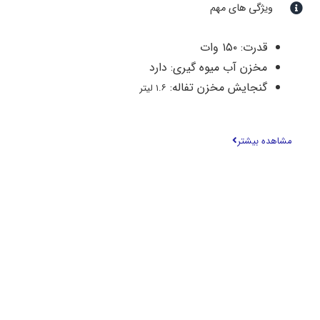
ویژگی های مهم
قدرت: ۱۵۰ وات
مخزن آب میوه گیری: دارد
گنجایش مخزن تفاله:
۱.۶ لیتر
سیستم چرخش معکوس: دارد
سرعت چرخش: ۴۳ دور بر دقیقه
مشاهده بیشتر
دارای گارانتی جهانی و استاندارد اروپا