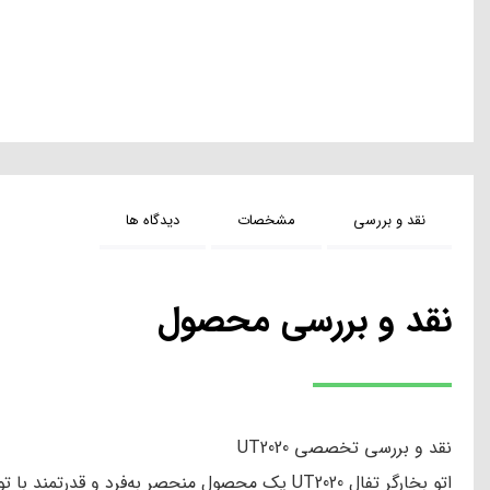
تخفیف
اتو بخارگر فیلیپس مدل AIS8540،
اتو بخار
،ضمانت اصالت مادام العمر