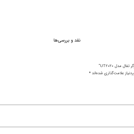
گر تفال مدل UT2020
بخارگر تفال 
مادام العمر کالا+ضمانت
کالا+مهلت تست
32,400,000
تومان
45,000,000
تومان
21,600,000
تومان
22,500,000
ت
 ویژه
فروش ویژه
مشاهده بیشتر
مشاهده بیشتر