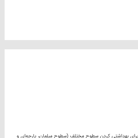
تخفیف
تخفیف
 QT1510، ضمانت اصالت
اتو بخارگر تفال QT2020 ،ضمانت
ت سلامت
مادام العمر کالا+ضمانت سلامت