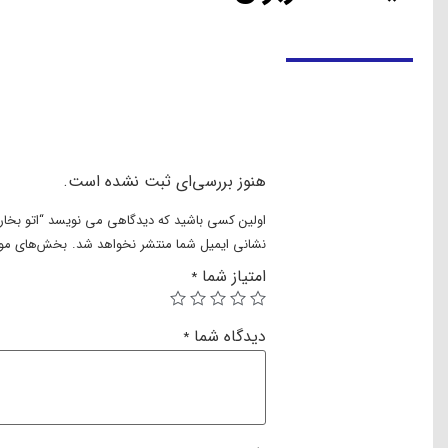
اتو بخارگر فیلیپس مدل AIS8540،
اتو بخار
،ضمانت اصالت مادام العمر
کالا+ضمانت سلامت کالا+مهلت تست
57,600,000
تومان
49,500,000
تومان
فروش ویژه
فروش
مشاهده بیشتر