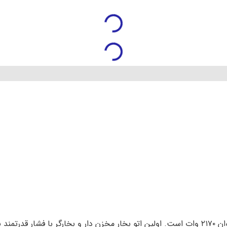
تخفیف
گر تفال مدل UT2020
بخارگر تفال
مادام العمر کالا+ضمان