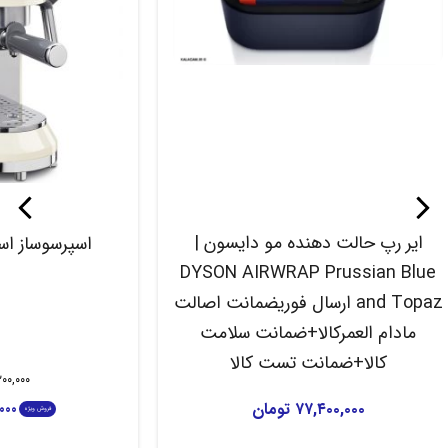
ایر رپ حالت دهنده مو دایسون |
اسپرسوساز اسمگ
DYSON AIRWRAP Prussian Blue
and Topaz ارسال فوریضمانت اصالت
مادام العمرکالا+ضمانت سلامت
کالا+ضمانت تست کالا
۰۰,۰۰۰
۷۷,۴۰۰,۰۰۰
تومان
۰۰۰
فروش ویژه