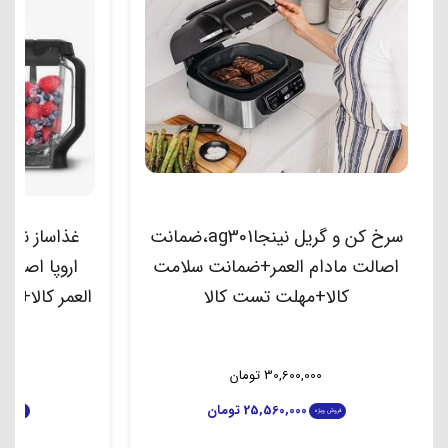
سرخ کن و گریل نینجاag301،ضمانت
اصالت مادام العمر+ضمانت سلامت
اروپا اصلی
کالا+مهلت تست کالا
العمر کالا+ض
30,600,000
تومان
00
25,560,000
تومان
فروش ویژه
فروش ویژه
مشاهده بیشتر
م