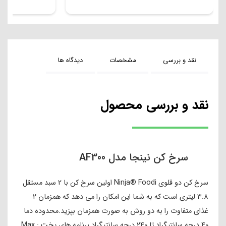
نقد و بررسی
مشخصات
دیدگاه ها
نقد و بررسی محصول
سرخ کن نینجا مدل AF300
سرخ کن دو قلوی Ninja® Foodi اولین سرخ کن با 2 سبد مستقل
3.8 لیتری است که به شما این امکان را می دهد که همزمان 2
غذای متفاوت را به دو روش به صورت همزمان بپزید.محدوده دما
۴۰ درجه سانتیگراد تا ۲۴۰ درجه سانتیگراد برنامه های پخت : Max
Crisp , Air Fry , Air Roast , Bake , Reheat , Dehydrate ( کاملا
ترد ، سرخ کن ، کباب کردن ، پختن (کیک و شیرینی و …) ، گرم