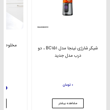
مخلوط کن نی
شیکر شارژی نینجا مدل BC151 ، دو
درب مدل جدید
00
0
تومان
فروش ویژه
م
مشاهده بیشتر