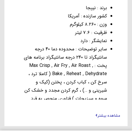
وزن : ۸.۲۶۰ کیلوگرم
ظرفیت : ۷.۶ لیتر
نمایشگر : دارد
سایر توضیحات : محدوده دما ۴۰ درجه
سانتیگراد تا ۲۴۰ درجه سانتیگراد برنامه های
پخت : Max Crisp , Air Fry , Air Roast ,
Bake , Reheat , Dehydrate ( کاملا ترد ،
سرخ کن ، کباب کردن ، پختن (کیک و
شیرینی و …) ، گرم کردن مجدد و خشک کن
میوه و سبزیجات ) فناوری منحصر به فرد
DUAL ZONE ™ نینجا به شما امکان می
دهد آشپزی خود را با برنامه Match or Sync
مشاهده بیشتر
همگام سازی کنید. دارای ۲ سبد پخت
مستقل ۳.۸ لیتری ، تا ۱.۸ کیلوگرم سیب
زمینی سرخ شده یا بال مرغ را همزمان بپزید
با کالا کام آشنا بشید
تمام اقلام عاری از BPA دارای پایه بدون