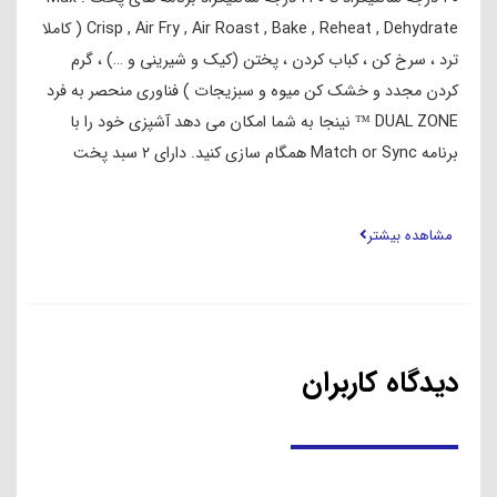
کردن مجدد و خشک کن میوه و سبزیجات ) فناوری منحصر به فرد
DUAL ZONE ™ نینجا به شما امکان می دهد آشپزی خود را با
برنامه Match or Sync همگام سازی کنید. دارای ۲ سبد پخت
مستقل ۳.۸ لیتری ، تا ۱.۸ کیلوگرم سیب زمینی سرخ شده یا بال
مرغ را همزمان بپزید تمام اقلام عاری از BPA دارای پایه بدون
مشاهده بیشتر
لغزش قابلیت شستشو اجزاء در ماشین ظرفشویی
دیدگاه کاربران
نقد و بررسی‌ها