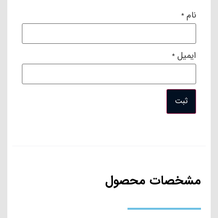
ایمیل
*
مشخصات محصول
برند : نییجا
کشور سازنده : آمریکا