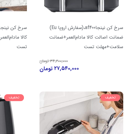
سرخ کن نینجاaf400،(سفارش اروپا Eu)
ضمانت اصالت کالا مادام‌العمر+ضمانت
کالا مادام‌ال
سلامت+مهلت تست
تست
۳۴,۲۰۰,۰۰۰
تومان
۲۷,۵۴۰,۰۰۰
تومان
تخفیف
تخفیف