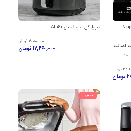
Ninja
سرخ کن نینجا مدل AF160
۱۹,۸۰۰,۰۰۰
تومان
انت اصالت
۱۷,۴۶۰,۰۰۰
تومان
تست
۳۴,۲
تومان
۲
تومان
تخفیف