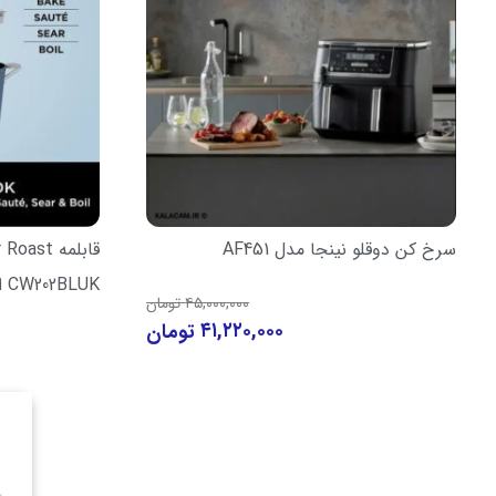
سرخ کن دوقلو نینجا مدل AF451
CW202BLUK ارسال فوری
۴۵,۰۰۰,۰۰۰
تومان
۴۱,۲۲۰,۰۰۰
تومان