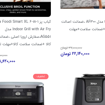
سرخ کن نینجا مدل AF300 ،ضمانت اصالت
کباب پز  Foodi Smart XL 6-in-1
عمر+ضمانت سلامت+مهلت
Indoor Grill with Air Fry مدل
AG551،سفارش اروپا اصلی ،ضم
کالا +ضمانت سلامت کالا+مهلت 
۲۷,۰۰۰,۰۰۰
تومان
۲۲,۱۴۰,۰۰۰
تومان
۰۰,۰۰۰
۸,۶۲۰,۰۰۰
تخفیف