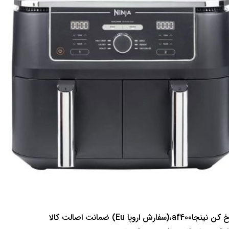
سرخ کن نینجاaf400،(سفارش اروپا Eu) ضمانت اصالت کالا