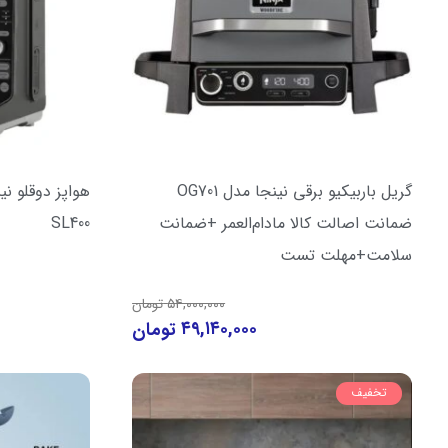
گریل باربیکیو برقی نینجا مدل OG701
ضمانت اصالت کالا مادام‌العمر +ضمانت
SL400
سلامت+مهلت تست
۵۴,۰۰۰,۰۰۰
تومان
۴۹,۱۴۰,۰۰۰
تومان
تخفیف