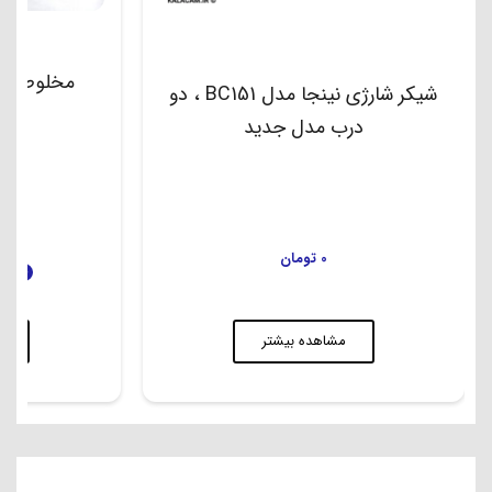
مخلوط کن نی
شیکر شارژی نینجا مدل BC151 ، دو
درب مدل جدید
00
0
تومان
فروش ویژه
م
مشاهده بیشتر