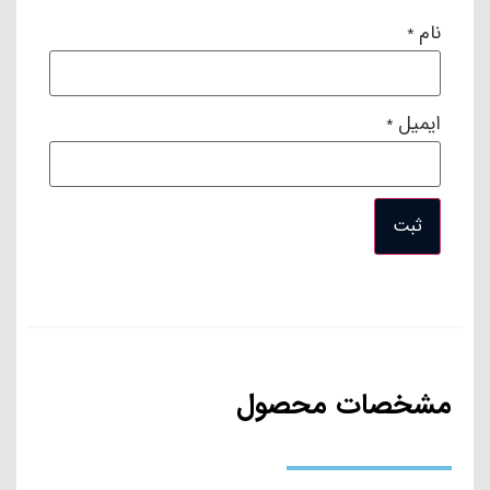
با این دستگاه هم با درب باز و هم با درب بسته میتونید پخت و پز
نام
*
کنید
دارای فناوری گردش هوای cyclonic air
ایمیل
*
مونتاژ چین، تحت لیسانس نینجا آمریکا
مشخصات محصول