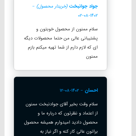
جواد جوانبخت
(خریدار محصول)
–
برنامه کباب کردن roast
امتیاز
۱۴۰۲-۰۸-۰۲
۵
برنامه bake پخت کیک و شیرینی
از
سلام ممنون از محصول خوبتون و
۵
برنامه میوه خشک کن dehydrate
پشتیبانی عالی من حتما محصولات دیگه
ای که لازم دارم از شما تهیه میکنم بازم
برنامه گرم کردن reheat
ممنون
برنامه flat plate بشقاب تخت، که برای تفت دادن و سرخ کردن
استفاده میشه، برای انواع پیاز داغ، تفت دادن سبزیجات، درست
کردن نیمرو و ……
احسان
۱۴۰۲-۰۸-۱۲
–
قابلیت اسمارت دستگاه بخاطر وجود دماسنج هوشمند هست که
بدون حدس و گمان، نیازی به نگرانی در مورد کم پختن یا پخت
سلام وقت بخیر آقای جوادنبخت ممنون
بیش از حد غذا و حتی برش دادن غذا برای اینکه ببینید خوب پخته
از اعتماد و نظرتون که درباره ما و
شده یا نه، ندارید، و با این حسگر و هشدار صوتی دستگاه، به شما
محصول دادید امیدوارم همیشه محصول
اعلام میشه که غذای شما آماده ی سرو هست
براتون عالی کار کنه و اگر نیاز به