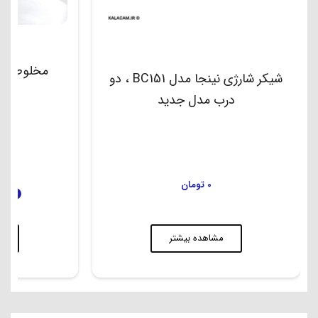
مخلوط کن نی
شیکر شارژی نینجا مدل BC151 ، دو
درب مدل جدید
00
0
تومان
فروش ویژه
م
مشاهده بیشتر