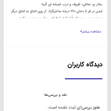
بخار پز، صافی، ظروف و درب شیشه ای گرما.
ایمن در فر تا دمای ۲۶۰ درجه سانتیگراد: از روی اجاق به اجاق دیگر
بروید، سپس مستقیماً از تابه با طراحی مناسب میز سرو کنید.
مناسب برای انواع اجاق گاز ظرفیت فوق العاده بزرگ ۶.۶ لیتر
مشاهده بیشتر
ZEROSTICK، CHIP OR FLAKE: ZEROSTICK بادوام و با
ماندگاری، بدون پوسته و پوسته می ماند – ظروف فلزی ایمن، ضد
خش و قابل شستشو در ماشین ظرفشویی
گرم کردن و گرم کردن یکنواخت: آلومینیوم فورج شده به سرعت
گرما را توزیع و حفظ می کند – با استفاده از روغن کم یا بدون روغن
دیدگاه کاربران
طبخ کنید، غذا را به راحتی آزاد کنید و بدون چسبندگی
نقد و بررسی‌ها
هنوز بررسی‌ای ثبت نشده است.