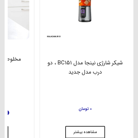
مخلوط کن نی
شیکر شارژی نینجا مدل BC151 ، دو
درب مدل جدید
00
0
تومان
فروش ویژه
م
مشاهده بیشتر